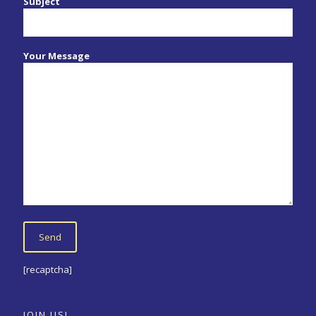
Subject
Your Message
[recaptcha]
JOIN US!