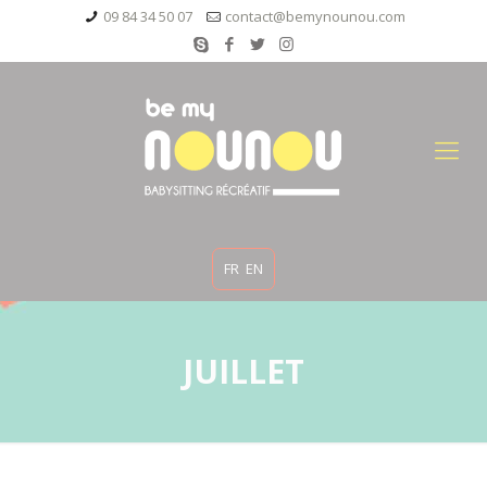
09 84 34 50 07
contact@bemynounou.com
FR
EN
JUILLET