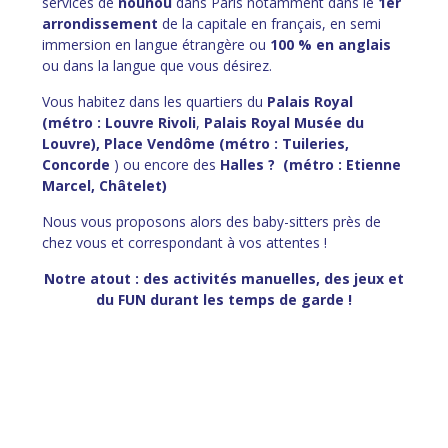
services de
nounou
dans Paris notamment dans le
1er
arrondissement
de la capitale en français, en semi
immersion en langue étrangère ou
100 % en anglais
ou dans la langue que vous désirez.
Vous habitez dans les quartiers du
Palais Royal
(métro : Louvre Rivoli
,
Palais Royal Musée du
Louvre), Place Vendôme (métro : Tuileries,
Concorde
) ou encore des
Halles ? (métro : Etienne
Marcel, Châtelet)
Nous vous proposons alors des baby-sitters près de
chez vous et correspondant à vos attentes !
Notre atout : des activités manuelles, des jeux et
du FUN durant les temps de
garde !