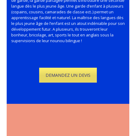
de garde, la garde partagée permet d’introduire une seconde
langue dès le plus jeune âge. Une garde d’enfant à plusieurs
(copains, cousins, camarades de classe ect..) permet un
apprentissage facilité et naturel. La maîtrise des langues dès
le plus jeune âge de l’enfant est un atout indéniable pour son
développement futur. A plusieurs, ils trouveront leur
bonheur, bricolage, art, sports le tout en anglais sous la
supervisions de leur nounou bilingue !
DEMANDEZ UN DEVIS