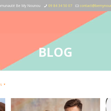
communauté Be My Nounou
09 84 34 50 07
contact@bemynou
BLOG
rs