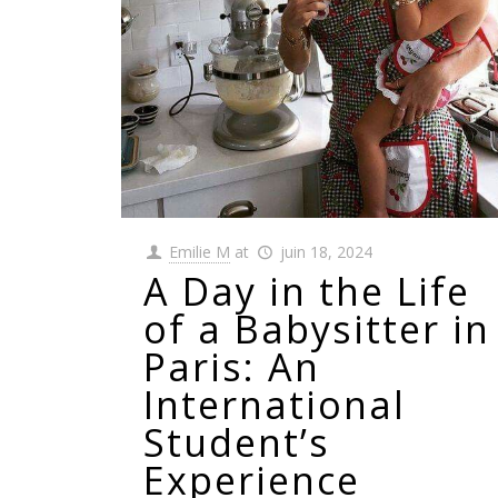
Emilie M
at
juin 18, 2024
A Day in the Life
of a Babysitter in
Paris: An
International
Student’s
Experience