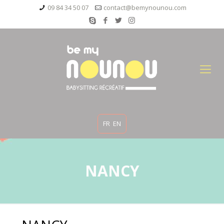
09 84 34 50 07
contact@bemynounou.com
FR
EN
NANCY