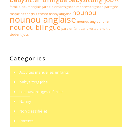
co-
famille
cours anglais
garde d'enfants
garde montessori
garde partagée
nounou
magazines anglais enfant
nanny anglaise
nounou anglaise
nounou anglophone
nounou bilingue
parc enfant paris
restaurant kid
student jobs
Categories
Activités manuelles enfants
babysitting jobs
Les bavardages d'Emilie
Nanny
Non classifié(e)
Parents