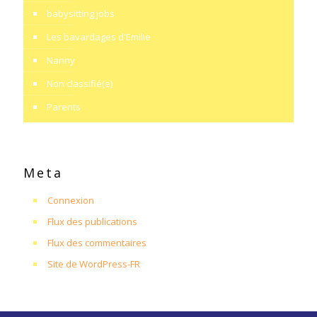
babysitting jobs
Les bavardages d'Emilie
Nanny
Non classifié(e)
Parents
Meta
Connexion
Flux des publications
Flux des commentaires
Site de WordPress-FR