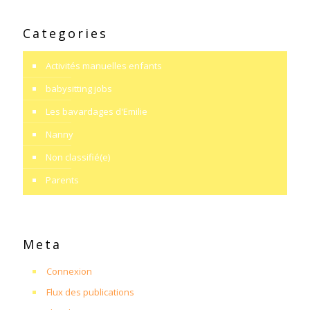
Categories
Activités manuelles enfants
babysitting jobs
Les bavardages d'Emilie
Nanny
Non classifié(e)
Parents
Meta
Connexion
Flux des publications