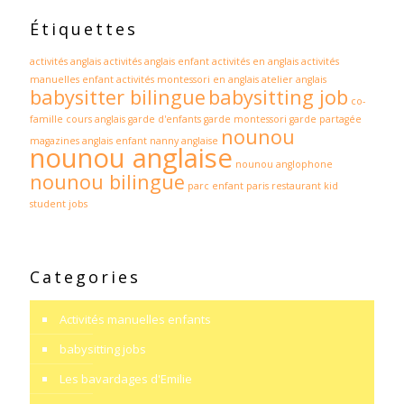
Étiquettes
activités anglais
activités anglais enfant
activités en anglais
activités
manuelles enfant
activités montessori en anglais
atelier anglais
babysitter bilingue
babysitting job
co-
famille
cours anglais
garde d'enfants
garde montessori
garde partagée
nounou
magazines anglais enfant
nanny anglaise
nounou anglaise
nounou anglophone
nounou bilingue
parc enfant paris
restaurant kid
student jobs
Categories
Activités manuelles enfants
babysitting jobs
Les bavardages d'Emilie