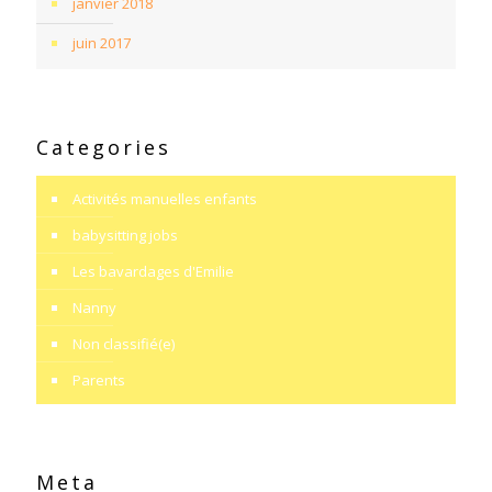
janvier 2018
juin 2017
Categories
Activités manuelles enfants
babysitting jobs
Les bavardages d'Emilie
Nanny
Non classifié(e)
Parents
Meta