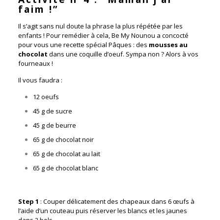
faim !”
Il s’agit sans nul doute la phrase la plus répétée par les
enfants ! Pour remédier à cela, Be My Nounou a concocté
pour vous une recette spécial Pâques : des
mousses au
chocolat
dans une coquille d’oeuf. Sympa non ? Alors à vos
fourneaux !
Il vous faudra :
12 oeufs
45 g de sucre
45 g de beurre
65 g de chocolat noir
65 g de chocolat au lait
65 g de chocolat blanc
Step 1
:
Couper délicatement des chapeaux dans 6 œufs à
l’aide d’un couteau puis réserver les blancs et les jaunes