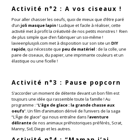
Activité n°2 : A vos ciseaux !
Pour aller chasser les oeufs, quoi de mieux que d’être paré
d’un
joli masque lapin
! Ludique et facile à réaliser, cette
activité met à profit la créativité de nos petits monstres ! Rien
de plus simple que d’en fabriquer un soi-même !
lavieenplusjoli.com met à disposition sur son site un
DIY
rapide
, qui nécessite que
peu de matériel
: de la colle, une
paire de ciseaux, du papier, une imprimante couleurs et un
élastique ou une ficelle !
Activité n°3 : Pause popcorn
S’accorder un moment de détente devant un bon film est
toujours une idée qui rassemble toute la famille ! Au
programme : “
L’âge de glace : la grande chasse aux
oeufs
”.
Un film d’animation dérivé de l’univers de la saga
“L’Âge de glace” qui nous entraîne dans l’
aventure
délirante
de nos animaux préhistoriques préférés, Scrat,
Manny, Sid, Diego et les autres.
Activité n°4 : “Maman j’ai