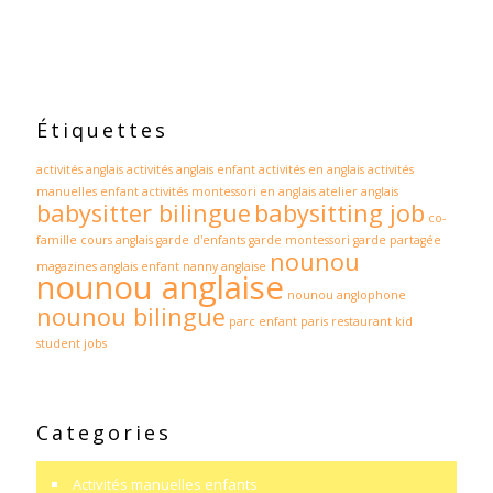
Étiquettes
activités anglais
activités anglais enfant
activités en anglais
activités
manuelles enfant
activités montessori en anglais
atelier anglais
babysitter bilingue
babysitting job
co-
famille
cours anglais
garde d'enfants
garde montessori
garde partagée
nounou
magazines anglais enfant
nanny anglaise
nounou anglaise
nounou anglophone
nounou bilingue
parc enfant paris
restaurant kid
student jobs
Categories
Activités manuelles enfants