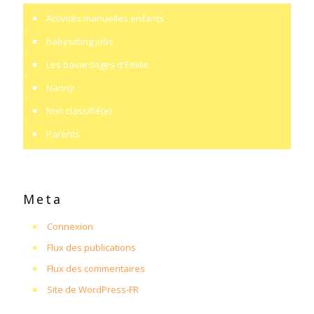
Activités manuelles enfants
babysitting jobs
Les bavardages d'Emilie
Nanny
Non classifié(e)
Parents
Meta
Connexion
Flux des publications
Flux des commentaires
Site de WordPress-FR