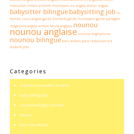
manuelles enfant
activités montessori en anglais
atelier anglais
babysitter bilingue
babysitting job
co-
famille
cours anglais
garde d'enfants
garde montessori
garde partagée
nounou
magazines anglais enfant
nanny anglaise
nounou anglaise
nounou anglophone
nounou bilingue
parc enfant paris
restaurant kid
student jobs
Categories
Activités manuelles enfants
babysitting jobs
Les bavardages d'Emilie
Nanny
Non classifié(e)